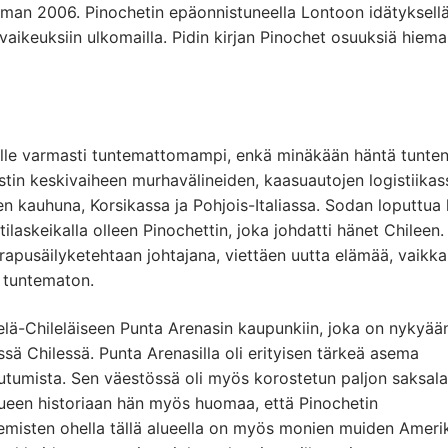
eman 2006. Pinochetin epäonnistuneella Lontoon idätyksell
 vaikeuksiin ulkomailla. Pidin kirjan Pinochet osuuksiä hiem
lle varmasti tuntemattomampi, enkä minäkään häntä tunten
stin keskivaiheen murhavälineiden, kaasuautojen logistiikas
n kauhuna, Korsikassa ja Pohjois-Italiassa. Sodan loputtua
tilaskeikalla olleen Pinochettin, joka johdatti hänet Chileen
rapusäilyketehtaan johtajana, viettäen uutta elämää, vaikk
e tuntematon.
ä-Chileläiseen Punta Arenasin kaupunkiin, joka on nykyään
ä Chilessä. Punta Arenasilla oli erityisen tärkeä asema
mista. Sen väestössä oli myös korostetun paljon saksalai
alueen historiaan hän myös huomaa, että Pinochetin
kemisten ohella tällä alueella on myös monien muiden Ameri