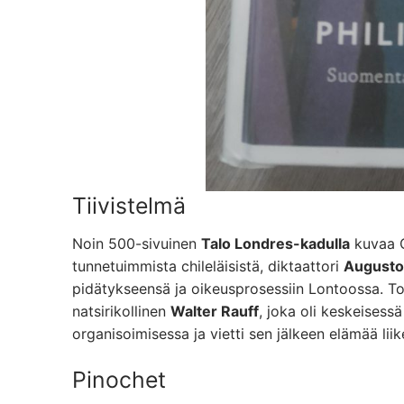
Tiivistelmä
Noin 500-sivuinen
Talo Londres-kadulla
kuvaa C
tunnetuimmista chileläisistä, diktaattori
Augusto
pidätykseensä ja oikeusprosessiin Lontoossa. T
natsirikollinen
Walter Rauff
, joka oli keskeisess
organisoimisessa ja vietti sen jälkeen elämää li
Pinochet