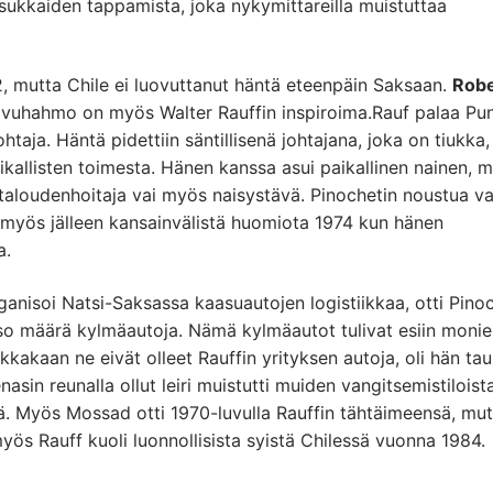
sukkaiden tappamista, joka nykymittareilla muistuttaa
, mutta Chile ei luovuttanut häntä eteenpäin Saksaan.
Robe
ivuhahmo on myös Walter Rauffin inspiroima.Rauf palaa Pu
htaja. Häntä pidettiin säntillisenä johtajana, joka on tiukka
paikallisten toimesta. Hänen kanssa asui paikallinen nainen, 
 taloudenhoitaja vai myös naisystävä. Pinochetin noustua va
ai myös jälleen kansainvälistä huomiota 1974 kun hänen
a.
rganisoi Natsi-Saksassa kaasuautojen logistiikkaa, otti Pino
 iso määrä kylmäautoja. Nämä kylmäautot tulivat esiin moni
kkakaan ne eivät olleet Rauffin yrityksen autoja, oli hän tau
asin reunalla ollut leiri muistutti muiden vangitsemistiloist
iä. Myös Mossad otti 1970-luvulla Rauffin tähtäimeensä, mut
yös Rauff kuoli luonnollisista syistä Chilessä vuonna 1984.