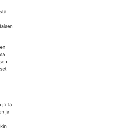
stä,
laisen
een
ssa
isen
iset
 joita
en ja
kin