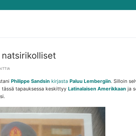
Hae:
natsirikolliset
NTTIA
stani
Philippe Sandsin
kirjasta
Paluu Lembergiin
. Silloin sel
ka tässä tapauksessa keskittyy
Latinalaisen Amerikkaan
ja s
si.