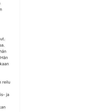
ä
an
ut.
sa.
 hän
. Hän
akaan
 reilu
s- ja
kan