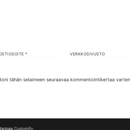
OSTIOSOITE
*
VERKKOSIVUSTO
ustoni tähän selaimeen seuraavaa kommentointikertaa varten
 tarjoaa
Customify
.