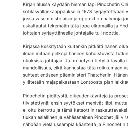
Kirjan alussa käydään hieman läpi Pinochetin Chil
sotilasvallankaappauksella 1973 syrjäytettyään va
jossa vasemmistolaisia ja opposition hahmoja jout
uskaltautui tekemään tätä jopa ulkomailla ja Yh
johtajan syrjäyttäneelle johtajalle tuli noottia.
Kirjassa keskitytään kuitenkin pitkälti hänen oi
ilman mitään pelkoja häneen kohdistuvista tutkin
rikoksista johtajaa. Ja on tietysti tietyllä tavall
mahdollisuus, eikä kannustaa tätä roikkumaan val
suhteet entiseen pääministeri Thatcheriin. Hänen
yllätetään majapaikastaan Lontoosta pian leikka
Pinochetin pidätystä, oikeudenkäyntejä ja proses
tiivistettynä: ensin syytökset menivät läpi, mutta 
ei oltu kerrottu ja tämä katsottiin raskauttavaksi
tiukan asiallinen ja vähäsanainen Pinochet jäi 
nähdään vielä useampia käänteitä ja Pinochetin 