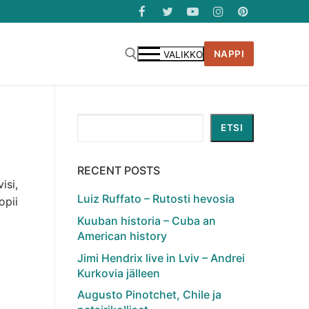
NAPPI
VALIKKO
Etsi
ETSI
RECENT POSTS
visi,
Luiz Ruffato – Rutosti hevosia
opii
Kuuban historia – Cuba an
American history
Jimi Hendrix live in Lviv – Andrei
Kurkovia jälleen
Augusto Pinotchet, Chile ja