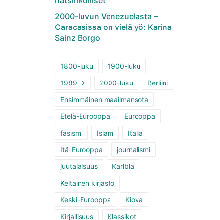
natsirikolliset
2000-luvun Venezuelasta –
Caracasissa on vielä yö: Karina
Sainz Borgo
1800-luku
1900-luku
1989 ->
2000-luku
Berliini
Ensimmäinen maailmansota
Etelä-Eurooppa
Eurooppa
fasismi
Islam
Italia
Itä-Eurooppa
journalismi
juutalaisuus
Karibia
Keltainen kirjasto
Keski-Eurooppa
Kiova
Kirjallisuus
Klassikot