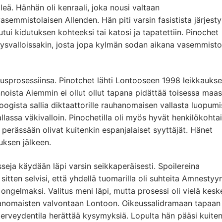
eä. Hänhän oli kenraali, joka nousi valtaan
semmistolaisen Allenden. Hän piti varsin fasistista järjesty
ui kidutuksen kohteeksi tai katosi ja tapatettiin. Pinochet
dysvalloissakin, josta jopa kylmän sodan aikana vasemmisto
keusprosessiinsa. Pinotchet lähti Lontooseen 1998 leikkauks
noista Aiemmin ei ollut ollut tapana pidättää toisessa maa
a loogista sallia diktaattorille rauhanomaisen vallasta luopum
lassa väkivalloin. Pinochetilla oli myös hyvät henkilökohta
 perässään olivat kuitenkin espanjalaiset syyttäjät. Hänet
uksen jälkeen.
seja käydään läpi varsin seikkaperäisesti. Spoilereina
sitten selvisi, että yhdellä tuomarilla oli suhteita Amnestyyn
 ongelmaksi. Valitus meni läpi, mutta prosessi oli vielä kesk
viranomaisten valvontaan Lontoon. Oikeussalidramaan tapaan
terveydentila herättää kysymyksiä. Lopulta hän pääsi kuiten