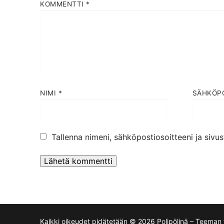
KOMMENTTI
*
NIMI
*
SÄHKÖP
Tallenna nimeni, sähköpostiosoitteeni ja siv
Kaikki oikeudet pidätetään © 2026 Polipölinä – Teeman