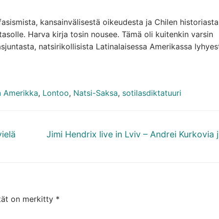
 fasismista, kansainvälisestä oikeudesta ja Chilen historiasta
asolle. Harva kirja tosin nousee. Tämä oli kuitenkin varsin
juntasta, natsirikollisista Latinalaisessa Amerikassa lyhyes
n Amerikka
,
Lontoo
,
Natsi-Saksa
,
sotilasdiktatuuri
Next
ielä
Jimi Hendrix live in Lviv – Andrei Kurkovia j
post:
tät on merkitty
*