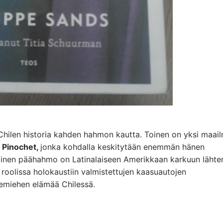
hilen historia kahden hahmon kautta. Toinen on yksi maai
 Pinochet,
jonka kohdalla keskitytään enemmän hänen
oinen päähahmo on Latinalaiseen Amerikkaan karkuun lähte
ä roolissa holokaustiin valmistettujen kaasuautojen
ikemiehen elämää Chilessä.