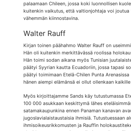
palaamaan Chileen, jossa koki luonnollisen kuol
kuitenkin vaikutus, että valtionjohtaja voi joutua
vähemmän kiinnostavina.
Walter Rauff
Kirjan toinen päähahmo Walter Rauff on useimmi
Hän oli kuitenkin merkittävässä roolissa holokau
Hän toimi sodan aikana myös Tunisian juutalaiste
päätyi Syyrian kautta Ecuadoriin, jossa tapasi so
päätyi toimimaan Etelä-Chilen Punta Arenasissa 
hänen aiempi elämänsä ei ollut ollenkaan kaikill
Myös kirjoittajamme Sands käy tutustumassa Etel
100 000 asukkaan keskittymä lähes eteläisimmäss
satamakaupunkina ennen Panaman kanavan avautu
jugoslavialaistaustaisia ihmisiä. Tutustuessaan 
ihmisoikeusrikkomusten ja Rauffin holokaustite