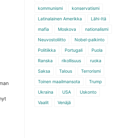
kommunismi
konservatismi
Latinalainen Amerikka
Lähi-Itä
mafia
Moskova
nationalismi
Neuvostoliitto
Nobel-palkinto
Politiikka
Portugali
Puola
Ranska
rikollisuus
ruoka
Saksa
Talous
Terrorismi
Toinen maailmansota
Trump
lman
Ukraina
USA
Uskonto
nyt
Vaalit
Venäjä