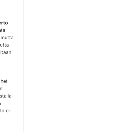
rto
nta
, mutta
mutta
ltaan
chet
en
stalla
a
ta ei