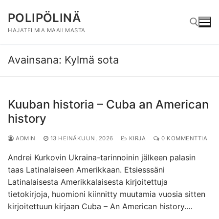
Hyppää
POLIPÖLINÄ
sisältöön
HAJATELMIA MAAILMASTA
Avainsana:
Kylmä sota
Hae:
Kuuban historia – Cuba an American
history
ADMIN
13 HEINÄKUUN, 2026
KIRJA
0 KOMMENTTIA
Andrei Kurkovin Ukraina-tarinnoinin jälkeen palasin
taas Latinalaiseen Amerikkaan. Etsiesssäni
Latinalaisesta Amerikkalaisesta kirjoitettuja
tietokirjoja, huomioni kiinnitty muutamia vuosia sitten
kirjoitettuun kirjaan Cuba – An American history.…