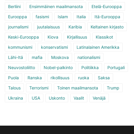
Berliini
Ensimmäinen maailmansota
Etelä-Eurooppa
Eurooppa
fasismi
Islam
Italia
Itä-Eurooppa
journalismi
juutalaisuus
Karibia
Keltainen kirjasto
Keski-Eurooppa
Kiova
Kirjallisuus
Klassikot
kommunismi
konservatismi
Latinalainen Amerikka
Lähi-Itä
mafia
Moskova
nationalismi
Neuvostoliitto
Nobel-palkinto
Politiikka
Portugali
Puola
Ranska
rikollisuus
ruoka
Saksa
Talous
Terrorismi
Toinen maailmansota
Trump
Ukraina
USA
Uskonto
Vaalit
Venäjä