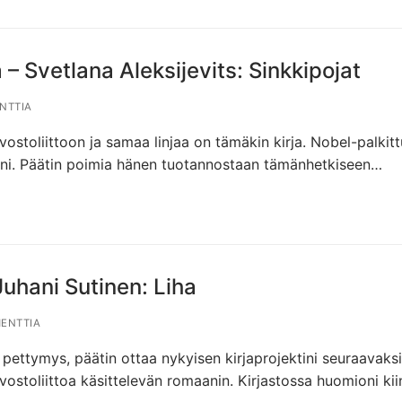
 – Svetlana Aleksijevits: Sinkkipojat
NTTIA
ostoliittoon ja samaa linjaa on tämäkin kirja. Nobel-palkitt
llani. Päätin poimia hänen tuotannostaan tämänhetkiseen…
Juhani Sutinen: Liha
ENTTIA
pettymys, päätin ottaa nykyisen kirjaprojektini seuraavaksi
vostoliittoa käsittelevän romaanin. Kirjastossa huomioni kiin