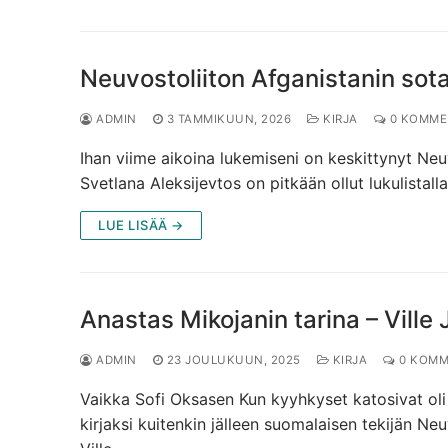
Neuvostoliiton Afganistanin sota
ADMIN
3 TAMMIKUUN, 2026
KIRJA
0 KOMME
Ihan viime aikoina lukemiseni on keskittynyt Neuv
Svetlana Aleksijevtos on pitkään ollut lukulista
LUE LISÄÄ →
Anastas Mikojanin tarina – Ville 
ADMIN
23 JOULUKUUN, 2025
KIRJA
0 KOMM
Vaikka Sofi Oksasen Kun kyyhkyset katosivat oli 
kirjaksi kuitenkin jälleen suomalaisen tekijän Neu