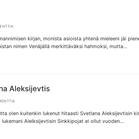
ENTTIA
mannimisen kirjan, monista asioista yhtenä mieleeni jäi pien
nistan nimen Venäjällä merkittäväksi hahmoksi, mutta…
a Aleksijevtis
ENTTIA
 olen kuitenkin lukenut hitaasti Svetlana Aleksijevtisin ki
lukemani Alelksijevtisin Sinkkipojat ei ollut vuoden…