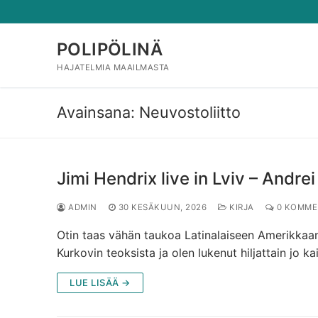
Hyppää
sisältöön
POLIPÖLINÄ
HAJATELMIA MAAILMASTA
Avainsana:
Neuvostoliitto
Jimi Hendrix live in Lviv – Andrei
ADMIN
30 KESÄKUUN, 2026
KIRJA
0 KOMME
Otin taas vähän taukoa Latinalaiseen Amerikkaan 
Kurkovin teoksista ja olen lukenut hiljattain jo 
LUE LISÄÄ →