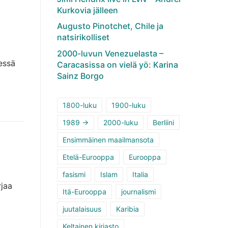
Kurkovia jälleen
Augusto Pinotchet, Chile ja
natsirikolliset
2000-luvun Venezuelasta –
essä
Caracasissa on vielä yö: Karina
Sainz Borgo
1800-luku
1900-luku
1989 ->
2000-luku
Berliini
Ensimmäinen maailmansota
Etelä-Eurooppa
Eurooppa
fasismi
Islam
Italia
rjaa
Itä-Eurooppa
journalismi
juutalaisuus
Karibia
Keltainen kirjasto