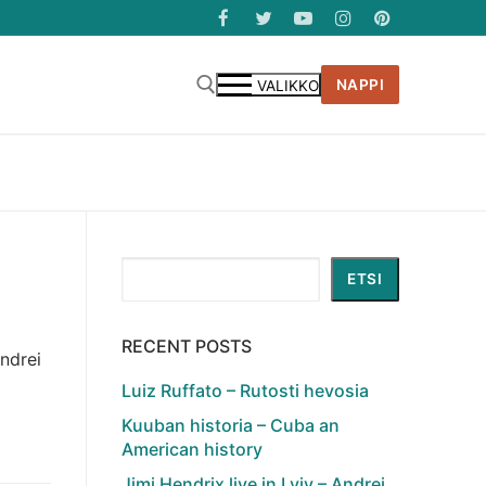
NAPPI
VALIKKO
Etsi
ETSI
RECENT POSTS
ndrei
Luiz Ruffato – Rutosti hevosia
Kuuban historia – Cuba an
American history
Jimi Hendrix live in Lviv – Andrei