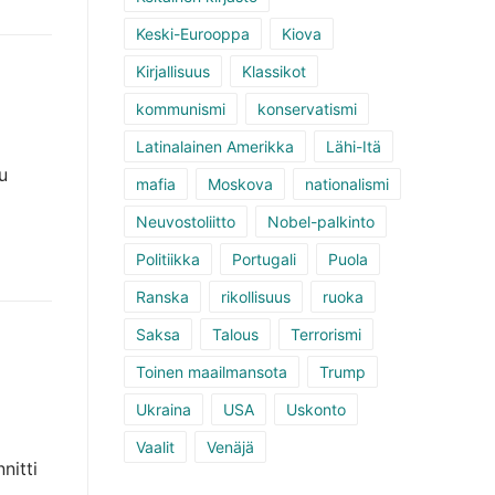
Keski-Eurooppa
Kiova
Kirjallisuus
Klassikot
kommunismi
konservatismi
Latinalainen Amerikka
Lähi-Itä
u
mafia
Moskova
nationalismi
Neuvostoliitto
Nobel-palkinto
Politiikka
Portugali
Puola
Ranska
rikollisuus
ruoka
Saksa
Talous
Terrorismi
Toinen maailmansota
Trump
Ukraina
USA
Uskonto
Vaalit
Venäjä
nitti