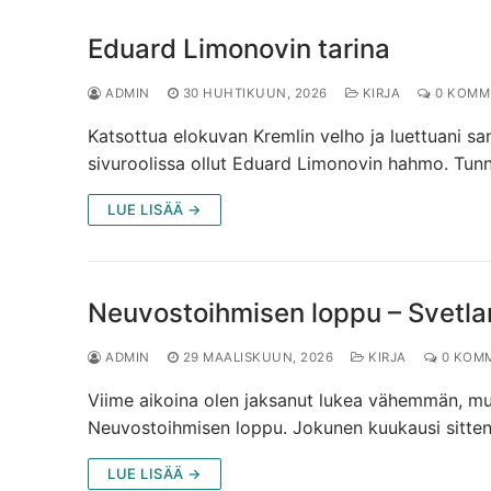
Eduard Limonovin tarina
ADMIN
30 HUHTIKUUN, 2026
KIRJA
0 KOMM
Katsottua elokuvan Kremlin velho ja luettuani sa
sivuroolissa ollut Eduard Limonovin hahmo. Tun
LUE LISÄÄ →
Neuvostoihmisen loppu – Svetlan
ADMIN
29 MAALISKUUN, 2026
KIRJA
0 KOMM
Viime aikoina olen jaksanut lukea vähemmän, mutta
Neuvostoihmisen loppu. Jokunen kuukausi sitten 
LUE LISÄÄ →