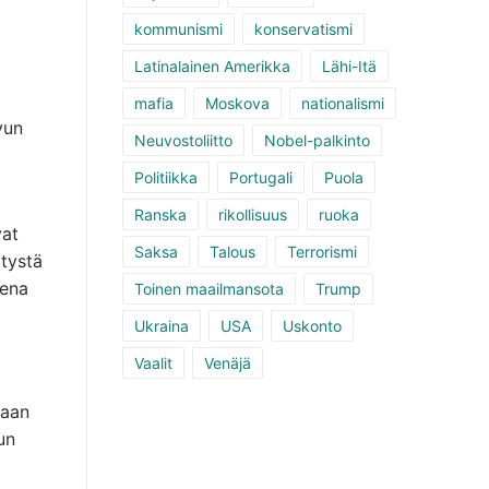
kommunismi
konservatismi
Latinalainen Amerikka
Lähi-Itä
mafia
Moskova
nationalismi
vun
Neuvostoliitto
Nobel-palkinto
Politiikka
Portugali
Puola
Ranska
rikollisuus
ruoka
vat
Saksa
Talous
Terrorismi
itystä
tena
Toinen maailmansota
Trump
Ukraina
USA
Uskonto
Vaalit
Venäjä
laan
un