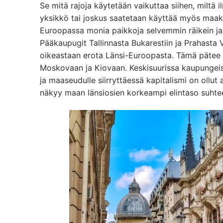
Se mitä rajoja käytetään vaikuttaa siihen, miltä 
yksikkö tai joskus saatetaan käyttää myös maaku
Euroopassa monia paikkoja selvemmin räikein jak
Pääkaupugit Tallinnasta Bukarestiin ja Prahasta 
oikeastaan erota Länsi-Euroopasta. Tämä päte
Moskovaan ja Kiovaan. Keskisuurissa kaupungeis
ja maaseudulle siirryttäessä kapitalismi on ollu
näkyy maan länsiosien korkeampi elintaso suhte