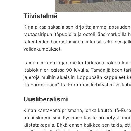
Tiivistelmä
Kirja alkaa saksalaisen kirjoittajamme lapsuuden
rautaesiripun itäpuolella ja osteli länsimarkoilla
rakenteiden haurastuminen ja kriisit sekä sen j
vallankumoukset.
Tämän jälkeen kirjan melko tärkeänä näkökulman
itäblokin eri osissa 90-luvulla. Tämän jälkeen ta
ja eroja muihin alueisiin. Loppupään kappaleet k
Itä Eurooppana”, Itä Euroopan kehitysten vaikutuk
Uusliberalismi
Kirjan kantavana prismana, jonka kautta Itä-Eur
on uusliberalismi. Kyseinen käsite on tietysti
kiistatakapula. Ehkä ennen kaikkea sen takia, että