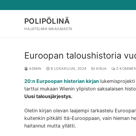
Hyppää
sisältöön
POLIPÖLINÄ
HAJATELMIA MAAILMASTA
Euroopan taloushistoria v
ADMIN
8 LOKAKUUN, 2024
KIRJA
0 KOMMEN
20:n Eurpoopan historian kirjan
lukemisprojekti 
tarttui mukaan Wienin ylipiston saksalaisen histor
Uusi talousjärjestys.
Oletin kirjan olevan laajempi tarkastelu Euroopa
kuitenkin pitkälti Itä-Eurooppaan, vain hieman h
haitannut mutta yllätti.