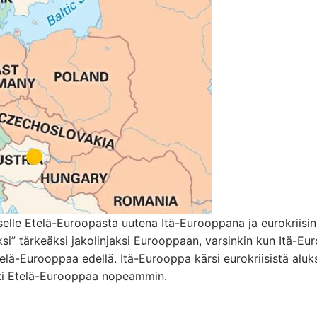
selle Etelä-Euroopasta uutena Itä-Eurooppana ja eurokriisin
ksi” tärkeäksi jakolinjaksi Eurooppaan, varsinkin kun Itä-E
elä-Eurooppaa edellä. Itä-Eurooppa kärsi eurokriisistä aluk
ästi Etelä-Eurooppaa nopeammin.