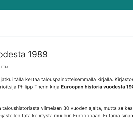
Hae:
uodesta 1989
TTIA
jatkui tällä kertaa talouspainotteisemmalla kirjalla. Kirjasto
ioitsija Philipp Therin kirja
Euroopan historia vuodesta 19
n taloushistoriasta viimeisen 30 vuoden ajalta, mutta se kes
eijastellen tätä kehitystä muuhun Eurooppaan. Ei tämä sinä