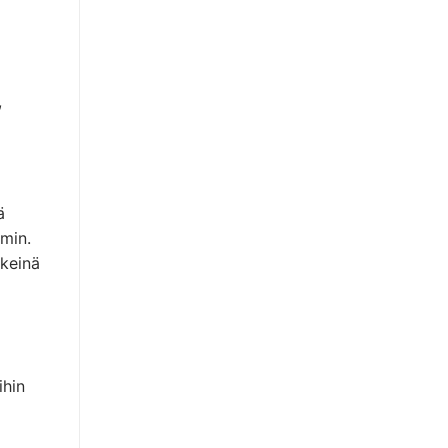
,
ä
min.
kkeinä
ihin