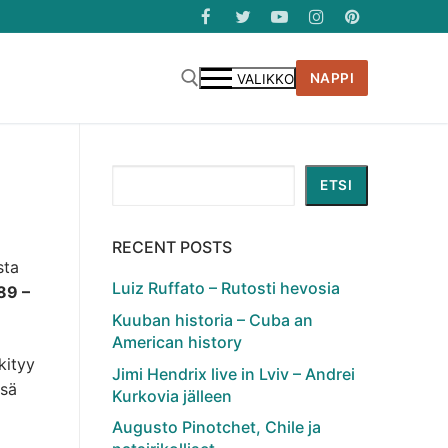
NAPPI
VALIKKO
Etsi
ETSI
RECENT POSTS
sta
Luiz Ruffato – Rutosti hevosia
89 –
Kuuban historia – Cuba an
American history
kityy
Jimi Hendrix live in Lviv – Andrei
nsä
Kurkovia jälleen
Augusto Pinotchet, Chile ja