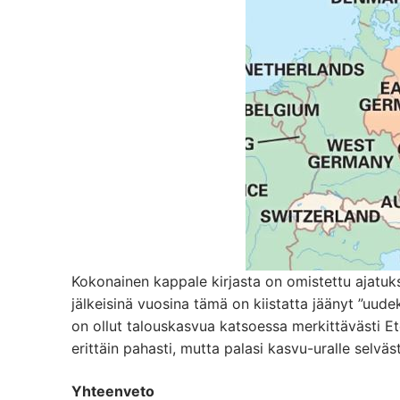
Kokonainen kappale kirjasta on omistettu ajatuk
jälkeisinä vuosina tämä on kiistatta jäänyt ”uude
on ollut talouskasvua katsoessa merkittävästi Et
erittäin pahasti, mutta palasi kasvu-uralle selv
Yhteenveto