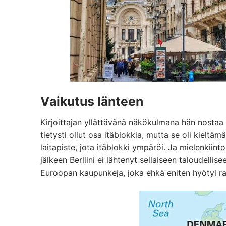
Vaikutus länteen
Kirjoittajan yllättävänä näkökulmana hän nostaa
tietysti ollut osa itäblokkia, mutta se oli kielt
laitapiste, jota itäblokki ympäröi. Ja mielenkii
jälkeen Berliini ei lähtenyt sellaiseen taloudellis
Euroopan kaupunkeja, joka ehkä eniten hyötyi ra