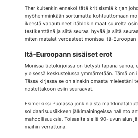
Ther kuitenkin ennakoi tätä kritisismiä kirjan j
myöhemminkään sortumatta kohtuuttomaan moralis
ikeestä vapautuneet itäblokin maat suurelta os
testikenttänä ja siitä seurasi hyvää ja siitä seu
miten matalat veroasteet monissa Itä-Euroopan 
Itä-Euroopann sisäiset erot
Monissa tietokirjoissa on tietysti tapana sanoa
yleisessä keskustelussa ymmärretään. Tämä on i
Tässä kirjassa se on ainakin omasta mielestäni te
nostettakoon esiin seuraavat.
Esimerkiksi Puolassa jonkinlaista markkinatalout
solidaarisuusiikkeen jälkimainingeissa hallinto an
mahdollisuuksia. Toisaalta siellä 90-luvun alun j
maihin verrattuna.