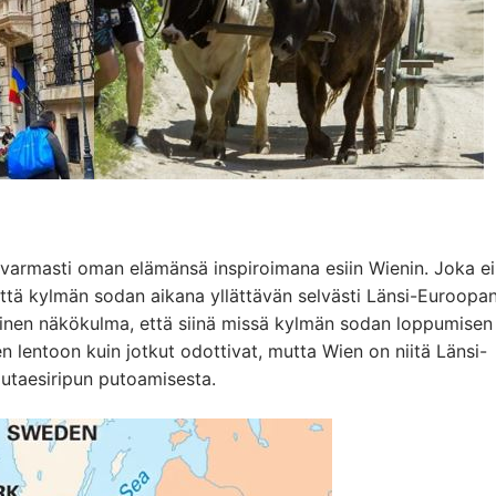
 varmasti oman elämänsä inspiroimana esiin Wienin. Joka ei
ämättä kylmän sodan aikana yllättävän selvästi Länsi-Euroopa
ntoinen näkökulma, että siinä missä kylmän sodan loppumisen
een lentoon kuin jotkut odottivat, mutta Wien on niitä Länsi-
utaesiripun putoamisesta.