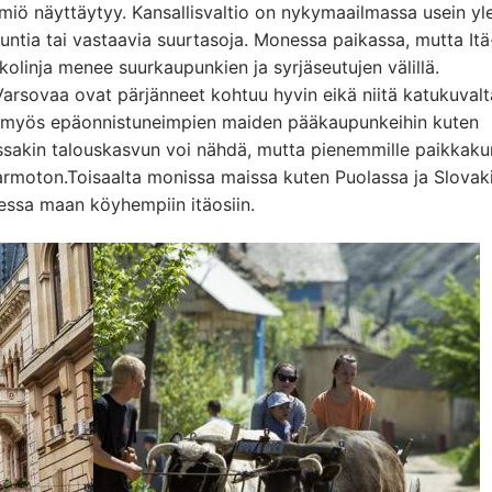
ilmiö näyttäytyy. Kansallisvaltio on nykymaailmassa usein yle
ntia tai vastaavia suurtasoja. Monessa paikassa, mutta Itä
olinja menee suurkaupunkien ja syrjäseutujen välillä.
Varsovaa ovat pärjänneet kohtuu hyvin eikä niitä katukuval
e myös epäonnistuneimpien maiden pääkaupunkeihin kuten
sakin talouskasvun voi nähdä, mutta pienemmille paikkakun
t armoton.Toisaalta monissa maissa kuten Puolassa ja Slovak
essa maan köyhempiin itäosiin.