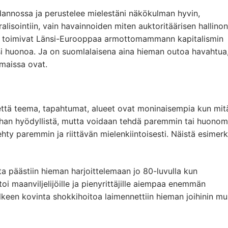
ohdannossa ja perustelee mielestäni näkökulman hyvin,
ointiin, vain havainnoiden miten auktoritäärisen hallinon
in toimivat Länsi-Eurooppaa armottomammann kapitalismin
rasi huonoa. Ja on suomlalaisena aina hieman outoa havahtua
maissa ovat.
, että teema, tapahtumat, alueet ovat moninaisempia kun mit
han hyödyllistä, mutta voidaan tehdä paremmin tai huonom
hty paremmin ja riittävän mielenkiintoisesti. Näistä esimer
ta päästiin hieman harjoittelemaan jo 80-luvulla kun
toi maanviljelijöille ja pienyrittäjille aiempaa enemmän
älkeen kovinta shokkihoitoa laimennettiin hieman joihinin mu