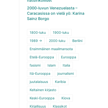
natsirikolliset
2000-luvun Venezuelasta –
Caracasissa on vielä yö: Karina
Sainz Borgo
1800-luku
1900-luku
1989 ->
2000-luku
Berliini
Ensimmäinen maailmansota
Etelä-Eurooppa
Eurooppa
fasismi
Islam
Italia
Itä-Eurooppa
journalismi
juutalaisuus
Karibia
Keltainen kirjasto
Keski-Eurooppa
Kiova
Kirjallisuus
Klassikot