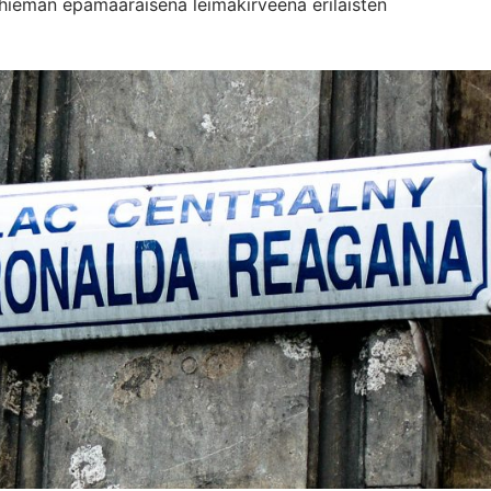
ös hieman epämääräisenä leimakirveenä erilaisten