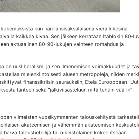
 kokemuksista kun hän länsisaksalaisena vieraili kesinä
 halvalla kaikkea kivaa. Sen jälkeen kerrataan Itäblokin 80-lu
älkeen aktuaalinen 80-90-lukujen vaihteen romahdus ja
a on uusliberalismi ja sen ilmenemisen voimakkuudet ja ta
rkastellaa mielenkiintoisesti alueen metropoleja, niiden merk
eskittyvät finanssikriisin seurauksiin, Etelä Eurooppaan ”Uu
sesta länteen sekä ”jälkiviisasteluun mitä tehtiin väärin”
oopan viimeisten vuosikymmenten talouskehitystä tarkastel
 monenlaisen akateemisen ja vähemmän akateemisen keskustel
 harva taloustieteilijä tai oikeistolainen kokee itseään