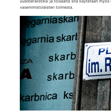
uusliberalistiksi ja toisaalta sitä käytetään my
vasemmistolaisten toimesta.