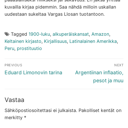
kuvailla kirjaa pidemmin. Saa nähdä milloin uskallan
uudestaan sukeltaa Vargas Llosan tuotantoon.
Tagged
1900-luku
,
alkuperäiskansat
,
Amazon
,
Keltainen kirjasto
,
Kirjallisuus
,
Latinalainen Amerikka
,
Peru
,
prostituutio
Artikkelien
PREVIOUS
NEXT
selaus
Previous
Next
Eduard Limonovin tarina
Argentiinan inflaatio,
post:
post:
pesot ja muu
Vastaa
Sähköpostiosoitettasi ei julkaista.
Pakolliset kentät on
merkitty
*