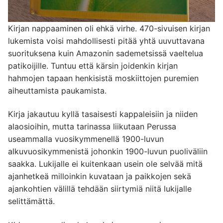
Kirjan nappaaminen oli ehkä virhe. 470-sivuisen kirjan
lukemista voisi mahdollisesti pitää yhtä uuvuttavana
suorituksena kuin Amazonin sademetsissä vaeltelua
patikoijille. Tuntuu että kärsin joidenkin kirjan
hahmojen tapaan henkisistä moskiittojen puremien
aiheuttamista paukamista.
Kirja jakautuu kyllä tasaisesti kappaleisiin ja niiden
alaosioihin, mutta tarinassa liikutaan Perussa
useammalla vuosikymmenellä 1900-luvun
alkuvuosikymmenistä johonkin 1900-luvun puoliväliin
saakka. Lukijalle ei kuitenkaan usein ole selvää mitä
ajanhetkeä milloinkin kuvataan ja paikkojen sekä
ajankohtien välillä tehdään siirtymiä niitä lukijalle
selittämättä.