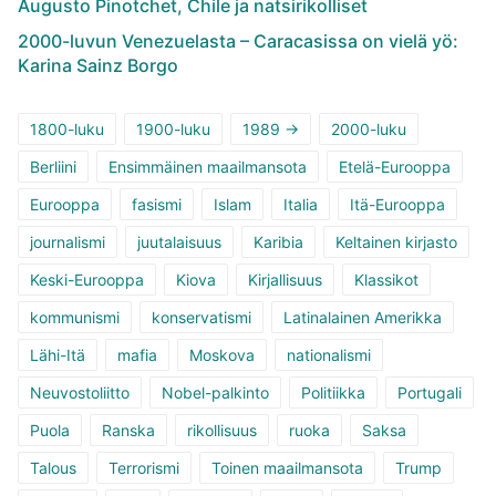
Augusto Pinotchet, Chile ja natsirikolliset
2000-luvun Venezuelasta – Caracasissa on vielä yö:
Karina Sainz Borgo
1800-luku
1900-luku
1989 ->
2000-luku
Berliini
Ensimmäinen maailmansota
Etelä-Eurooppa
Eurooppa
fasismi
Islam
Italia
Itä-Eurooppa
journalismi
juutalaisuus
Karibia
Keltainen kirjasto
Keski-Eurooppa
Kiova
Kirjallisuus
Klassikot
kommunismi
konservatismi
Latinalainen Amerikka
Lähi-Itä
mafia
Moskova
nationalismi
Neuvostoliitto
Nobel-palkinto
Politiikka
Portugali
Puola
Ranska
rikollisuus
ruoka
Saksa
Talous
Terrorismi
Toinen maailmansota
Trump