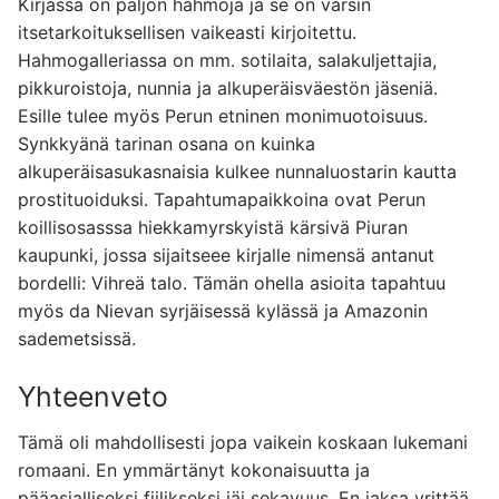
Kirjassa on paljon hahmoja ja se on varsin
itsetarkoituksellisen vaikeasti kirjoitettu.
Hahmogalleriassa on mm. sotilaita, salakuljettajia,
pikkuroistoja, nunnia ja alkuperäisväestön jäseniä.
Esille tulee myös Perun etninen monimuotoisuus.
Synkkyänä tarinan osana on kuinka
alkuperäisasukasnaisia kulkee nunnaluostarin kautta
prostituoiduksi. Tapahtumapaikkoina ovat Perun
koillisosasssa hiekkamyrskyistä kärsivä Piuran
kaupunki, jossa sijaitseee kirjalle nimensä antanut
bordelli: Vihreä talo. Tämän ohella asioita tapahtuu
myös da Nievan syrjäisessä kylässä ja Amazonin
sademetsissä.
Yhteenveto
Tämä oli mahdollisesti jopa vaikein koskaan lukemani
romaani. En ymmärtänyt kokonaisuutta ja
pääasialliseksi fiilikseksi jäi sekavuus. En jaksa yrittää