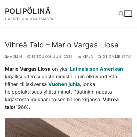
Hyppää
POLIPÖLINÄ
sisältöön
HAJATELMIA MAAILMASTA
Hae:
Vihreä Talo – Mario Vargas Llosa
ADMIN
14 TOUKOKUUN, 2026
KIRJA
0 KOMMENTTIA
Mario Vargas Llosa
on yksi
Latinalaisen Amerikan
kirjallisuuden suurista nimistä. Luin alkuvuodesta
hänen tiiliskivensä
Vuohen juhla
, jonka
helppolukuisuus yllätti minut. Päätinkin napata
kirjastosta mukaani toisen hänen kirjansa:
Vihreä
talo
(1966).