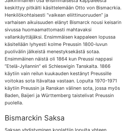
Jälkimmäinen osa ensimmäisestä kappaleesta
keskittyy pitkälti käsittelemään Otto von Bismacrkia.
Henkilökohtaisesti ”vaikean eliittinuoruuden” ja
varhaisen aikuisuuden elänyt Bismarck nousi keisarin
sivussa huomaamattomasti mahtavaksi
vallankäyttäjäksi. Ensimmäisen kappaleen lopussa
käsitellään lyhyesti kolme Preussin 1800-luvun
puolivälin jälkeistä menestyksekästä sotaa.
Ensimmäinen näistä oli 1864 kun Preussi nappasi
”Etelä-Jyllannin” eli Schleswigin Tanskalta. 1866
käytiin vain reilun kuukauden kestänyt Preussille
voitokas sota Itävaltaa vastaan. Lopulta 1970-1971
käytiin Preussin ja Ranskan välinen sota, jossa myös
Baden, Baijeri ja Württemberg taistelivat Preussin
puolella.
Bismarckin Saksa
Saksan yhdistyminen koplattiin lopulta yhteen