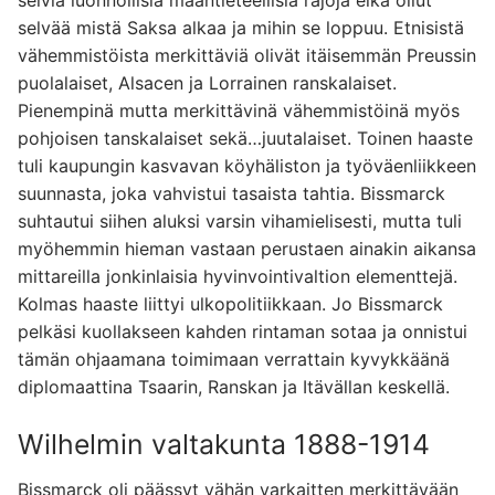
selviä luonnollisia maantieteellisiä rajoja eikä ollut
selvää mistä Saksa alkaa ja mihin se loppuu. Etnisistä
vähemmistöista merkittäviä olivät itäisemmän Preussin
puolalaiset, Alsacen ja Lorrainen ranskalaiset.
Pienempinä mutta merkittävinä vähemmistöinä myös
pohjoisen tanskalaiset sekä…juutalaiset. Toinen haaste
tuli kaupungin kasvavan köyhäliston ja työväenliikkeen
suunnasta, joka vahvistui tasaista tahtia. Bissmarck
suhtautui siihen aluksi varsin vihamielisesti, mutta tuli
myöhemmin hieman vastaan perustaen ainakin aikansa
mittareilla jonkinlaisia hyvinvointivaltion elementtejä.
Kolmas haaste liittyi ulkopolitiikkaan. Jo Bissmarck
pelkäsi kuollakseen kahden rintaman sotaa ja onnistui
tämän ohjaamana toimimaan verrattain kyvykkäänä
diplomaattina Tsaarin, Ranskan ja Itävällan keskellä.
Wilhelmin valtakunta 1888-1914
Bissmarck oli päässyt vähän varkaitten merkittävään