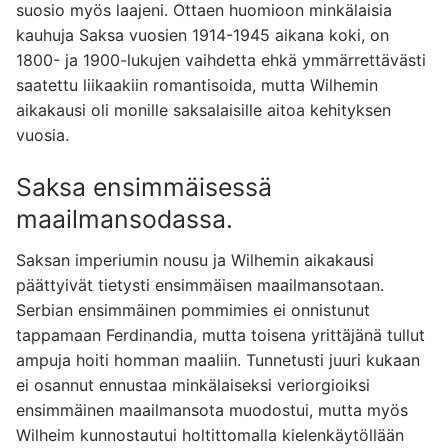
suosio myös laajeni. Ottaen huomioon minkälaisia
kauhuja Saksa vuosien 1914-1945 aikana koki, on
1800- ja 1900-lukujen vaihdetta ehkä ymmärrettävästi
saatettu liikaakiin romantisoida, mutta Wilhemin
aikakausi oli monille saksalaisille aitoa kehityksen
vuosia.
Saksa ensimmäisessä
maailmansodassa.
Saksan imperiumin nousu ja Wilhemin aikakausi
päättyivät tietysti ensimmäisen maailmansotaan.
Serbian ensimmäinen pommimies ei onnistunut
tappamaan Ferdinandia, mutta toisena yrittäjänä tullut
ampuja hoiti homman maaliin. Tunnetusti juuri kukaan
ei osannut ennustaa minkälaiseksi veriorgioiksi
ensimmäinen maailmansota muodostui, mutta myös
Wilheim kunnostautui holtittomalla kielenkäytöllään