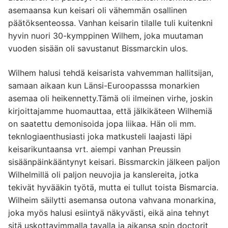
asemaansa kun keisari oli vähemmän osallinen
päätöksenteossa. Vanhan keisarin tilalle tuli kuitenkni
hyvin nuori 30-kymppinen Wilhem, joka muutaman
vuoden sisään oli savustanut Bissmarckin ulos.
Wilhem halusi tehdä keisarista vahvemman hallitsijan,
samaan aikaan kun Länsi-Euroopasssa monarkien
asemaa oli heikennetty.Tämä oli ilmeinen virhe, joskin
kirjoittajamme huomauttaa, että jälkikäteen Wilhemiä
on saatettu demonisoida jopa liikaa. Hän oli mm.
teknlogiaenthusiasti joka matkusteli laajasti läpi
keisarikuntaansa vrt. aiempi vanhan Preussin
sisäänpäinkääntynyt keisari. Bissmarckin jälkeen paljon
Wilhelmillä oli paljon neuvojia ja kanslereita, jotka
tekivät hyvääkin työtä, mutta ei tullut toista Bismarcia.
Wilheim säilytti asemansa outona vahvana monarkina,
joka myös halusi esiintyä näkyvästi, eikä aina tehnyt
sitä uskottavimmalla tavalla ja aikansa spin doctorit