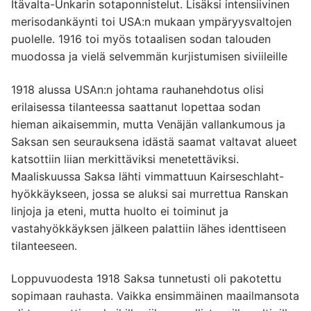
Itävalta-Unkarin sotaponnistelut. Lisäksi intensiivinen
merisodankäynti toi USA:n mukaan ympäryysvaltojen
puolelle. 1916 toi myös totaalisen sodan talouden
muodossa ja vielä selvemmän kurjistumisen siviileille
1918 alussa USAn:n johtama rauhanehdotus olisi
erilaisessa tilanteessa saattanut lopettaa sodan
hieman aikaisemmin, mutta Venäjän vallankumous ja
Saksan sen seurauksena idästä saamat valtavat alueet
katsottiin liian merkittäviksi menetettäviksi.
Maaliskuussa Saksa lähti vimmattuun Kairseschlaht-
hyökkäykseen, jossa se aluksi sai murrettua Ranskan
linjoja ja eteni, mutta huolto ei toiminut ja
vastahyökkäyksen jälkeen palattiin lähes identtiseen
tilanteeseen.
Loppuvuodesta 1918 Saksa tunnetusti oli pakotettu
sopimaan rauhasta. Vaikka ensimmäinen maailmansota