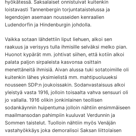
hyökätessä. Saksalaiset onnistuivat kuitenkin
loistavasti Tannenbergin torjuntataistelussa ja
legendojen asemaan nousseiden kenraalien
Ludendorfin ja Hindenburgin johdolla.
Vaikka sotaan lähdettiin liput liehuen, alkoi sen
raakuus ja verisyys tulla ihmisille selväksi melko pian.
Huonot kypärät mm. johtivat siihen, että kotiin alkoi
palata paljon sirpaleista kasvonsa osittain
menettäneitä ihmisiä. Aivan alussa tuki sotatoimille oli
kuitenkin lähes yksimielistä mm. mahtipuoluueksi
nousseen SDP:n joukoissakin. Sodanvastaisuus alkoi
yleistyä vasta 1916, jolloin toisaalta vahva sensuuri oli
jo vallalla. 1916 olikin jonkinlainen teollisen
sodankäynnin huipentuma jolloin nähtiin ensimmäiseen
maailmansodan pahimpiin kuuluvat Verdunnin ja
Sommen taistelut. Tuolloin nähtiin myös Venäjän
vastahyökkäys joka demoralisoi Saksan liittolaisen