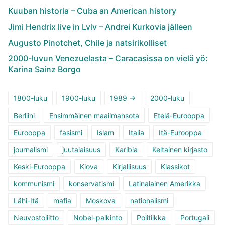
Kuuban historia – Cuba an American history
Jimi Hendrix live in Lviv – Andrei Kurkovia jälleen
Augusto Pinotchet, Chile ja natsirikolliset
2000-luvun Venezuelasta – Caracasissa on vielä yö:
Karina Sainz Borgo
1800-luku
1900-luku
1989 ->
2000-luku
Berliini
Ensimmäinen maailmansota
Etelä-Eurooppa
Eurooppa
fasismi
Islam
Italia
Itä-Eurooppa
journalismi
juutalaisuus
Karibia
Keltainen kirjasto
Keski-Eurooppa
Kiova
Kirjallisuus
Klassikot
kommunismi
konservatismi
Latinalainen Amerikka
Lähi-Itä
mafia
Moskova
nationalismi
Neuvostoliitto
Nobel-palkinto
Politiikka
Portugali