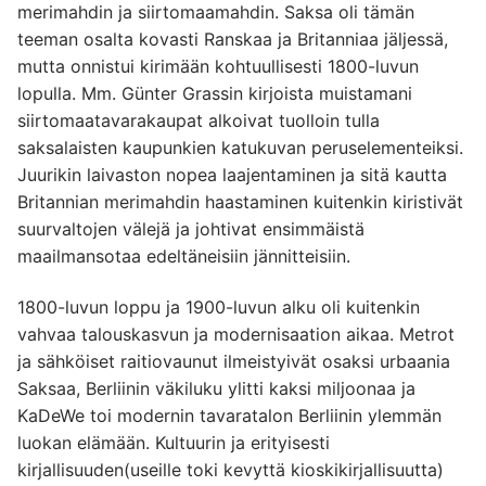
merimahdin ja siirtomaamahdin. Saksa oli tämän
teeman osalta kovasti Ranskaa ja Britanniaa jäljessä,
mutta onnistui kirimään kohtuullisesti 1800-luvun
lopulla. Mm. Günter Grassin kirjoista muistamani
siirtomaatavarakaupat alkoivat tuolloin tulla
saksalaisten kaupunkien katukuvan peruselementeiksi.
Juurikin laivaston nopea laajentaminen ja sitä kautta
Britannian merimahdin haastaminen kuitenkin kiristivät
suurvaltojen välejä ja johtivat ensimmäistä
maailmansotaa edeltäneisiin jännitteisiin.
1800-luvun loppu ja 1900-luvun alku oli kuitenkin
vahvaa talouskasvun ja modernisaation aikaa. Metrot
ja sähköiset raitiovaunut ilmeistyivät osaksi urbaania
Saksaa, Berliinin väkiluku ylitti kaksi miljoonaa ja
KaDeWe toi modernin tavaratalon Berliinin ylemmän
luokan elämään. Kultuurin ja erityisesti
kirjallisuuden(useille toki kevyttä kioskikirjallisuutta)