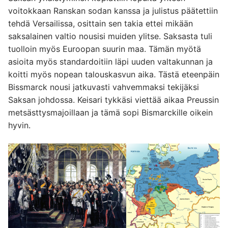
voitokkaan Ranskan sodan kanssa ja julistus päätettiin
tehdä Versailissa, osittain sen takia ettei mikään
saksalainen valtio nousisi muiden ylitse. Saksasta tuli
tuolloin myös Euroopan suurin maa. Tämän myötä
asioita myös standardoitiin läpi uuden valtakunnan ja
koitti myös nopean talouskasvun aika. Tästä eteenpäin
Bissmarck nousi jatkuvasti vahvemmaksi tekijäksi
Saksan johdossa. Keisari tykkäsi viettää aikaa Preussin
metsästtysmajoillaan ja tämä sopi Bismarckille oikein
hyvin.