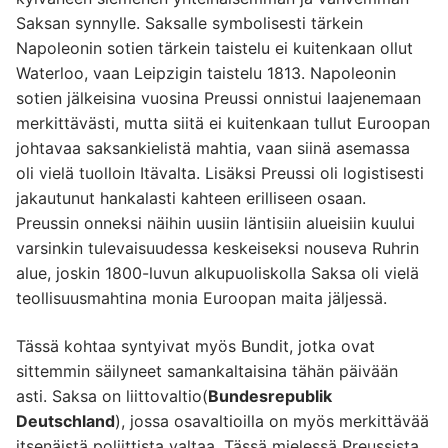
Saksan synnylle. Saksalle symbolisesti tärkein
Napoleonin sotien tärkein taistelu ei kuitenkaan ollut
Waterloo, vaan Leipzigin taistelu 1813. Napoleonin
sotien jälkeisina vuosina Preussi onnistui laajenemaan
merkittävästi, mutta siitä ei kuitenkaan tullut Euroopan
johtavaa saksankielistä mahtia, vaan siinä asemassa
oli vielä tuolloin Itävalta. Lisäksi Preussi oli logistisesti
jakautunut hankalasti kahteen erilliseen osaan.
Preussin onneksi näihin uusiin läntisiin alueisiin kuului
varsinkin tulevaisuudessa keskeiseksi nouseva Ruhrin
alue, joskin 1800-luvun alkupuoliskolla Saksa oli vielä
teollisuusmahtina monia Euroopan maita jäljessä.
Tässä kohtaa syntyivat myös Bundit, jotka ovat
sittemmin säilyneet samankaltaisina tähän päivään
asti. Saksa on liittovaltio(
Bundesrepublik
Deutschland
), jossa osavaltioilla on myös merkittävää
itsenäistä poliittista valtaa. Tässä mielessä Preussista