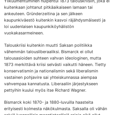
Ylikuumentuminen huipentui 1873 talouskriisiin, joka ei
kuitenkaan johtanut pitkäaikaiseen lamaan tai
ankeuteen. Gründerzeitina ja sen jälkeen
kaupunkiväestö kuitenkin kasvoi räjähdysmäisesti ja
loi uudenlaisen kaupunkiköyhälistön
vuokakasarmeineen.
Talouskriisi kuitenkin muutti Saksan politiikka
vähemmän talousliberaaliksi. Bismarck ei ollut
talousasioiden suhteen vahvan ideologinen, mutta
1873 merkittävä kriisi selvästi vaikutti häneen. Tietty
konservatismin ja nationalismin sekä liberalismin
vastainen pohjavire sai yhteiskunnassa aiempaa
vahvempaa kannatusta. Liberaaliin järjestykseen
pettyihin kuului myös itse Richard Wagner.
Bismarck koki 1870- ja 1880-luvuilla haasteita
erityisesti kolmesta näkökulmasta. Saksalla oli vähän