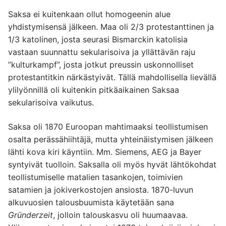
Saksa ei kuitenkaan ollut homogeenin alue
yhdistymisensä jälkeen. Maa oli 2/3 protestanttinen ja
1/3 katolinen, josta seurasi Bismarckin katolisia
vastaan suunnattu sekularisoiva ja yllättävän raju
”kulturkampf”, josta jotkut preussin uskonnolliset
protestantitkin närkästyivät. Tällä mahdollisella lievällä
ylilyönnillä oli kuitenkin pitkäaikainen Saksaa
sekularisoiva vaikutus.
Saksa oli 1870 Euroopan mahtimaaksi teollistumisen
osalta perässähiihtäjä, mutta yhteinäistymisen jälkeen
lähti kova kiri käyntiin. Mm. Siemens, AEG ja Bayer
syntyivät tuolloin. Saksalla oli myös hyvät lähtökohdat
teollistumiselle matalien tasankojen, toimivien
satamien ja jokiverkostojen ansiosta. 1870-luvun
alkuvuosien talousbuumista käytetään sana
Gründerzeit
, jolloin talouskasvu oli huumaavaa.