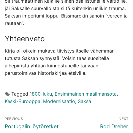
oli traumaattinen kaikille siihen osallistuneille valtioille,
jäi Saksalle suurvalloista siitä kuitenkin uniikin trauma.
Saksan imperiumi loppui Bissmarckin sanoin ”vereen ja
rautaan”.
Yhteenveto
Kirja oli oikein mukava tiivistys itselle vähemmän
tutusta Saksan synnystä. Voisin taas suositella
aihepiiristä yhtään kiinnostuneille tai vaan
perustoimivaa historiakirjaa etsiville.
Tagged
1800-luku
,
Ensimmäinen maailmansota
,
Keski-Eurooppa
,
Modernisaatio
,
Saksa
Artikkelien
PREVIOUS
NEXT
selaus
Previous
Next
Portugalin löytöretket
Rod Dreher