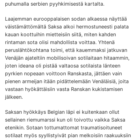
puhumalla serbien pyyhkimisestä kartalta.
Laajemman eurooppalaisen sodan alkaessa näyttää
väistämättömältä Saksa alkoi hermostuneesti palata
kauan koottuihin mietteisiin siitä, miten kahden
rintaman sota olisi mahdollista voittaa. Yhtenä
peruslähtökohtana toimi, että kauemmaksi jatkuvan
Venäjän ajateltiin mobilisoivan sotilaitaan hitaammin,
joten ideana oli pistää valtaosa sotilaista länteen
pyrkien nopeaan voittoon Ranskasta, jättäen vain
pienen armeijan itään pidättelemään Venäläisiä, joita
vastaan hyökättäisiin vasta Ranskan kukistamisen
jälkeen.
Saksan hyökkäys Belgian läpi ei kuitenkaan ollut
sellainen riemumarssi kun oli toivottu vaikka Saksa
etenikin. Sotaan tottumattomat traumatisoituneet
sotilaat myös syyllistyivät pian melkoisiin raakuuksiin