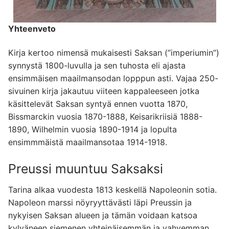
Yhteenveto
Kirja kertoo nimensä mukaisesti Saksan (”imperiumin”)
synnystä 1800-luvulla ja sen tuhosta eli ajasta
ensimmäisen maailmansodan lopppun asti. Vajaa 250-
sivuinen kirja jakautuu viiteen kappaleeseen jotka
käsittelevät Saksan syntyä ennen vuotta 1870,
Bissmarckin vuosia 1870-1888, Keisarikriisiä 1888-
1890, Wilhelmin vuosia 1890-1914 ja lopulta
ensimmmäistä maailmansotaa 1914-1918.
Preussi muuntuu Saksaksi
Tarina alkaa vuodesta 1813 keskellä Napoleonin sotia.
Napoleon marssi nöyryyttävästi läpi Preussin ja
nykyisen Saksan alueen ja tämän voidaan katsoa
kylväneen siemenen yhteinäisemmän ja vahvemman