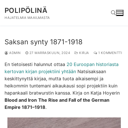
Hyppää
POLIPÖLINÄ
sisältöön
HAJATELMIA MAAILMASTA
Hae:
Saksan synty 1871-1918
ADMIN
27 MARRASKUUN, 2024
KIRJA
1 KOMMENTTI
En tietoisesti halunnut ottaa
20 Euroopan historiasta
kertovan kirjan projektiini yhtään
Natsisaksaan
keskittynyttä kirjaa, mutta tuota aikaisempi ja
heikommin tuntemani aikaukausi sopi projektiin kuin
hapankaali bratwurstin kanssa. Kirja on Katja Hoyerin
Blood and Iron
The Rise and Fall of the German
Empire 1871–1918
.