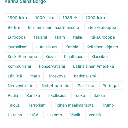
Karina Sainz Borgo
1800-luku
1900-luku
1989 ->
2000-luku
Berliini
Ensimmäinen maailmansota
Etelä-Eurooppa
Eurooppa
fasismi
Islam
Italia
Itä-Eurooppa
journalismi
juutalaisuus
Karibia
Keltainen kirjasto
Keski-Eurooppa
Kiova
Kirjallisuus
Klassikot
kommunismi
konservatismi
Latinalainen Amerikka
Lähi-Itä
mafia
Moskova
nationalismi
Neuvostoliitto
Nobel-palkinto
Politiikka
Portugali
Puola
Ranska
rikollisuus
ruoka
Saksa
Talous
Terrorismi
Toinen maailmansota
Trump
Ukraina
USA
Uskonto
Vaalit
Venäjä