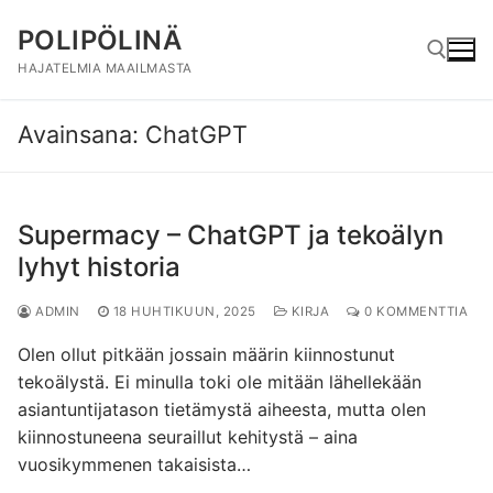
Hyppää
POLIPÖLINÄ
sisältöön
HAJATELMIA MAAILMASTA
Avainsana:
ChatGPT
Hae:
Supermacy – ChatGPT ja tekoälyn
lyhyt historia
ADMIN
18 HUHTIKUUN, 2025
KIRJA
0 KOMMENTTIA
Olen ollut pitkään jossain määrin kiinnostunut
tekoälystä. Ei minulla toki ole mitään lähellekään
asiantuntijatason tietämystä aiheesta, mutta olen
kiinnostuneena seuraillut kehitystä – aina
vuosikymmenen takaisista…