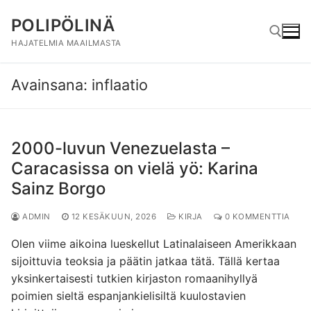
Hyppää
POLIPÖLINÄ
sisältöön
HAJATELMIA MAAILMASTA
Avainsana:
inflaatio
Hae:
2000-luvun Venezuelasta –
Caracasissa on vielä yö: Karina
Sainz Borgo
ADMIN
12 KESÄKUUN, 2026
KIRJA
0 KOMMENTTIA
Olen viime aikoina lueskellut Latinalaiseen Amerikkaan
sijoittuvia teoksia ja päätin jatkaa tätä. Tällä kertaa
yksinkertaisesti tutkien kirjaston romaanihyllyä
poimien sieltä espanjankielisiltä kuulostavien