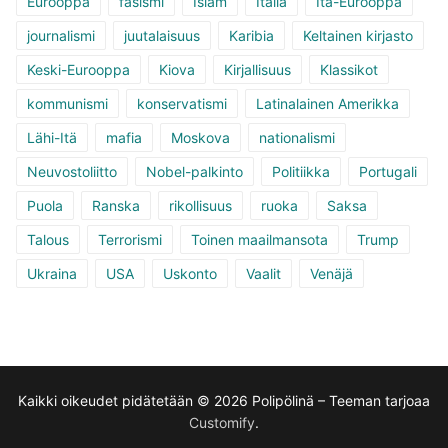
Eurooppa
fasismi
Islam
Italia
Itä-Eurooppa
journalismi
juutalaisuus
Karibia
Keltainen kirjasto
Keski-Eurooppa
Kiova
Kirjallisuus
Klassikot
kommunismi
konservatismi
Latinalainen Amerikka
Lähi-Itä
mafia
Moskova
nationalismi
Neuvostoliitto
Nobel-palkinto
Politiikka
Portugali
Puola
Ranska
rikollisuus
ruoka
Saksa
Talous
Terrorismi
Toinen maailmansota
Trump
Ukraina
USA
Uskonto
Vaalit
Venäjä
Kaikki oikeudet pidätetään © 2026 Polipölinä – Teeman tarjoaa
Customify
.