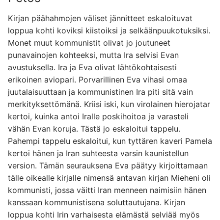
Kirjan päähahmojen väliset jännitteet eskaloituvat
loppua kohti koviksi kiistoiksi ja selkäänpuukotuksiksi.
Monet muut kommunistit olivat jo joutuneet
punavainojen kohteeksi, mutta Ira selvisi Evan
avustuksella. Ira ja Eva olivat lähtökohtaisesti
erikoinen aviopari. Porvarillinen Eva vihasi omaa
juutalaisuuttaan ja kommunistinen Ira piti sitä vain
merkityksettömänä. Kriisi iski, kun virolainen hierojatar
kertoi, kuinka antoi Iralle poskihoitoa ja varasteli
vähän Evan koruja. Tästä jo eskaloitui tappelu.
Pahempi tappelu eskaloitui, kun tyttären kaveri Pamela
kertoi hänen ja Iran suhteesta varsin kaunistellun
version. Tämän seurauksena Eva päätyy kirjoittamaan
tälle oikealle kirjalle nimensä antavan kirjan Mieheni oli
kommunisti, jossa väitti Iran menneen naimisiin hänen
kanssaan kommunistisena soluttautujana. Kirjan
loppua kohti Irin varhaisesta elämästä selviää myös