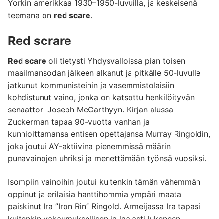
Yorkin amerikkaa 1930–1950-luvuilla, ja keskeisenä
teemana on
red scare
.
Red scrare
Red scare
oli tietysti Yhdysvalloissa pian toisen
maailmansodan jälkeen alkanut ja pitkälle 50-luvulle
jatkunut kommunisteihin ja vasemmistolaisiin
kohdistunut vaino, jonka on katsottu henkilöityvän
senaattori Joseph McCarthyyn. Kirjan alussa
Zuckerman tapaa 90-vuotta vanhan ja
kunnioittamansa entisen opettajansa Murray Ringoldin,
joka joutui AY-aktiivina pienemmissä määrin
punavainojen uhriksi ja menettämään työnsä vuosiksi.
Isompiin vainoihin joutui kuitenkin tämän vähemmän
oppinut ja erilaisia hanttihommia ympäri maata
paiskinut Ira ”Iron Rin” Ringold. Armeijassa Ira tapasi
kuitenkin vakaumuksellisen ja laajasti lukeneen