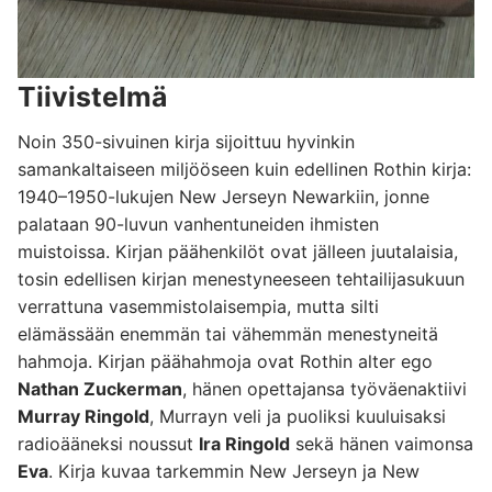
Tiivistelmä
Noin 350-sivuinen kirja sijoittuu hyvinkin
samankaltaiseen miljööseen kuin edellinen Rothin kirja:
1940–1950-lukujen New Jerseyn Newarkiin, jonne
palataan 90-luvun vanhentuneiden ihmisten
muistoissa. Kirjan päähenkilöt ovat jälleen juutalaisia,
tosin edellisen kirjan menestyneeseen tehtailijasukuun
verrattuna vasemmistolaisempia, mutta silti
elämässään enemmän tai vähemmän menestyneitä
hahmoja. Kirjan päähahmoja ovat Rothin alter ego
Nathan Zuckerman
, hänen opettajansa työväenaktiivi
Murray Ringold
, Murrayn veli ja puoliksi kuuluisaksi
radioääneksi noussut
Ira Ringold
sekä hänen vaimonsa
Eva
. Kirja kuvaa tarkemmin New Jerseyn ja New