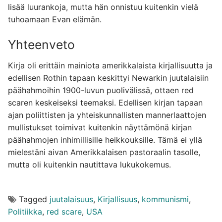
lisää luurankoja, mutta hän onnistuu kuitenkin vielä
tuhoamaan Evan elämän.
Yhteenveto
Kirja oli erittäin mainiota amerikkalaista kirjallisuutta ja
edellisen Rothin tapaan keskittyi Newarkin juutalaisiin
päähahmoihin 1900-luvun puolivälissä, ottaen red
scaren keskeiseksi teemaksi. Edellisen kirjan tapaan
ajan poliittisten ja yhteiskunnallisten mannerlaattojen
mullistukset toimivat kuitenkin näyttämönä kirjan
päähahmojen inhimillisille heikkouksille. Tämä ei yllä
mielestäni aivan Amerikkalaisen pastoraalin tasolle,
mutta oli kuitenkin nautittava lukukokemus.
Tagged
juutalaisuus
,
Kirjallisuus
,
kommunismi
,
Politiikka
,
red scare
,
USA