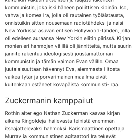
kommunistin, joka iski häneen poliittisen kipinän. Iso,
vahva ja komea Ira, jolla oli rautainen työläistausta,
onnistuikin sitten nousemaan radiotähdeksi ja naisi
New Yorkissa asuvan entisen Hollywood-tähden, jolla
oli edelleen auraansa New Yorkin eliitin piirissä. Kirjan
monien eri hahmojen välillä oli jännitteitä, mutta suurin
jännite rakentuu ideologisesti joustamattoman
kommunistin ja tämän vaimon Evan välille. Omaa
juutalaisuuttaan hävennyt Eva, aiemmasta liitosta
vaikea tytär ja porvarimainen maailma eivät
kuitenkaan estäneet kovapäistä kommunisti-Iraa.
Zuckermanin kamppailut
Rothin alter ego Nathan Zuckerman kasvaa kirjan
aikana Ringoldeja ihailevasta teinistä enemmän
itseajattelevaksi hahmoksi. Karismaattinen opettaja
Murray ja kommunistinen agitaattori Ira tekevät