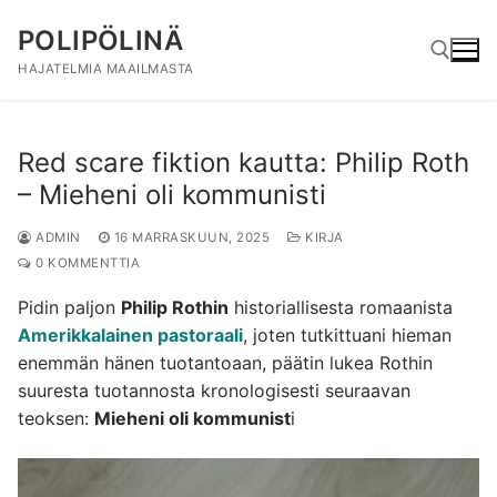
Hyppää
POLIPÖLINÄ
sisältöön
HAJATELMIA MAAILMASTA
Hae:
Red scare fiktion kautta: Philip Roth
– Mieheni oli kommunisti
ADMIN
16 MARRASKUUN, 2025
KIRJA
0 KOMMENTTIA
Pidin paljon
Philip Rothin
historiallisesta romaanista
Amerikkalainen pastoraali
, joten tutkittuani hieman
enemmän hänen tuotantoaan, päätin lukea Rothin
suuresta tuotannosta kronologisesti seuraavan
teoksen:
Mieheni oli kommunist
i