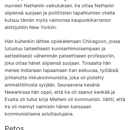
nuoreen Nathaniin vaikutuksen. Ira ottaa Nathanin
siipiensä suojaan ja poliittisten tapahtumien ohella
kutsuu tämän myös vaimonsa kaupunkikartanon
eliittijuhliin New Yorkiin.
Hän kuitenkin lähtee opiskelemaan Chicagoon, jossa
tutustuu taiteellisesti kunnianhimoisempaan ja
aatteellisesti vähemmän pateettiseen professoriin,
joka ottaa hänet siipiensä suojaan. Toisaalta hän
menee Indianaan tapaamaan Iran esikuvaa, työläisiä
johtanutta irkkukommunistia, joka oli pistetty
ammattiliitosta syrjään. Seuraavana kesänä
Newarkissa hän oppii, että Ira oli saanut kenkää ja
Evalta oli tullut kirja Mieheni oli kommunisti. Väitti, että
Ira oli mennyt naimisiin hänen kanssaan
kommunistisena soluttautujana.
Petos