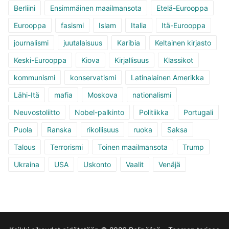
Berliini
Ensimmäinen maailmansota
Etelä-Eurooppa
Eurooppa
fasismi
Islam
Italia
Itä-Eurooppa
journalismi
juutalaisuus
Karibia
Keltainen kirjasto
Keski-Eurooppa
Kiova
Kirjallisuus
Klassikot
kommunismi
konservatismi
Latinalainen Amerikka
Lähi-Itä
mafia
Moskova
nationalismi
Neuvostoliitto
Nobel-palkinto
Politiikka
Portugali
Puola
Ranska
rikollisuus
ruoka
Saksa
Talous
Terrorismi
Toinen maailmansota
Trump
Ukraina
USA
Uskonto
Vaalit
Venäjä