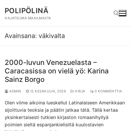
Hyppää
POLIPÖLINÄ
sisältöön
HAJATELMIA MAAILMASTA
Avainsana:
väkivalta
Hae:
2000-luvun Venezuelasta –
Caracasissa on vielä yö: Karina
Sainz Borgo
ADMIN
12 KESÄKUUN, 2026
KIRJA
0 KOMMENTTIA
Olen viime aikoina lueskellut Latinalaiseen Amerikkaan
sijoittuvia teoksia ja päätin jatkaa tätä. Tällä kertaa
yksinkertaisesti tutkien kirjaston romaanihyllyä
poimien sieltä espanjankielisiltä kuulostavien