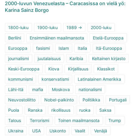
2000-luvun Venezuelasta – Caracasissa on vielä yö:
Karina Sainz Borgo
1800-luku
1900-luku
1989 ->
2000-luku
Berliini
Ensimmäinen maailmansota
Etelä-Eurooppa
Eurooppa
fasismi
Islam
Italia
Itä-Eurooppa
journalismi
juutalaisuus
Karibia
Keltainen kirjasto
Keski-Eurooppa
Kiova
Kirjallisuus
Klassikot
kommunismi
konservatismi
Latinalainen Amerikka
Lähi-Itä
mafia
Moskova
nationalismi
Neuvostoliitto
Nobel-palkinto
Politiikka
Portugali
Puola
Ranska
rikollisuus
ruoka
Saksa
Talous
Terrorismi
Toinen maailmansota
Trump
Ukraina
USA
Uskonto
Vaalit
Venäjä