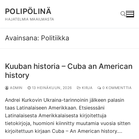
Hyppää
POLIPÖLINÄ
sisältöön
HAJATELMIA MAAILMASTA
Avainsana:
Politiikka
Hae:
Kuuban historia – Cuba an American
history
ADMIN
13 HEINÄKUUN, 2026
KIRJA
0 KOMMENTTIA
Andrei Kurkovin Ukraina-tarinnoinin jälkeen palasin
taas Latinalaiseen Amerikkaan. Etsiesssäni
Latinalaisesta Amerikkalaisesta kirjoitettuja
tietokirjoja, huomioni kiinnitty muutamia vuosia sitten
kirjoitettuun kirjaan Cuba – An American history.…