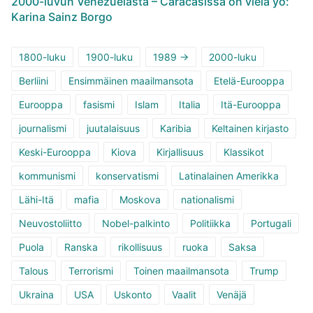
2000-luvun Venezuelasta – Caracasissa on vielä yö:
Karina Sainz Borgo
1800-luku
1900-luku
1989 ->
2000-luku
Berliini
Ensimmäinen maailmansota
Etelä-Eurooppa
Eurooppa
fasismi
Islam
Italia
Itä-Eurooppa
journalismi
juutalaisuus
Karibia
Keltainen kirjasto
Keski-Eurooppa
Kiova
Kirjallisuus
Klassikot
kommunismi
konservatismi
Latinalainen Amerikka
Lähi-Itä
mafia
Moskova
nationalismi
Neuvostoliitto
Nobel-palkinto
Politiikka
Portugali
Puola
Ranska
rikollisuus
ruoka
Saksa
Talous
Terrorismi
Toinen maailmansota
Trump
Ukraina
USA
Uskonto
Vaalit
Venäjä