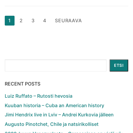
Artikkelien
1
2
3
4
SEURAAVA
sivutus
Etsi
ETSI
RECENT POSTS
Luiz Ruffato – Rutosti hevosia
Kuuban historia – Cuba an American history
Jimi Hendrix live in Lviv – Andrei Kurkovia jälleen
Augusto Pinotchet, Chile ja natsirikolliset