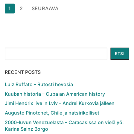
Artikkelien
1
2
SEURAAVA
sivutus
Etsi
ETSI
RECENT POSTS
Luiz Ruffato – Rutosti hevosia
Kuuban historia – Cuba an American history
Jimi Hendrix live in Lviv – Andrei Kurkovia jälleen
Augusto Pinotchet, Chile ja natsirikolliset
2000-luvun Venezuelasta – Caracasissa on vielä yö:
Karina Sainz Borgo