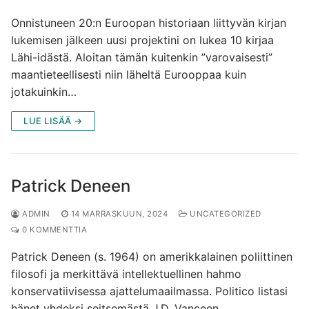
Onnistuneen 20:n Euroopan historiaan liittyvän kirjan
lukemisen jälkeen uusi projektini on lukea 10 kirjaa
Lähi-idästä. Aloitan tämän kuitenkin ”varovaisesti”
maantieteellisesti niin läheltä Eurooppaa kuin
jotakuinkin…
LUE LISÄÄ →
Patrick Deneen
ADMIN
14 MARRASKUUN, 2024
UNCATEGORIZED
0 KOMMENTTIA
Patrick Deneen (s. 1964) on amerikkalainen poliittinen
filosofi ja merkittävä intellektuellinen hahmo
konservatiivisessa ajattelumaailmassa. Politico listasi
hänet yhdeksi seitsemästä J.D. Vanceen