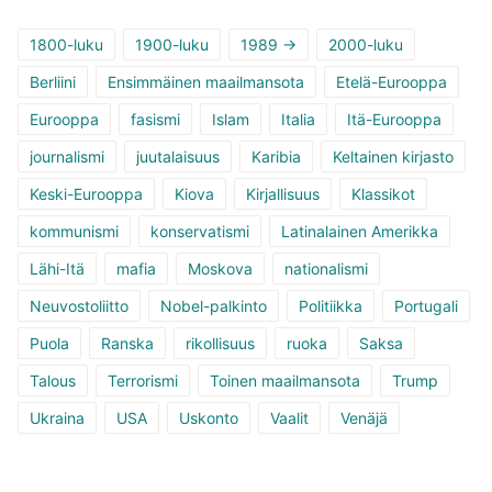
1800-luku
1900-luku
1989 ->
2000-luku
Berliini
Ensimmäinen maailmansota
Etelä-Eurooppa
Eurooppa
fasismi
Islam
Italia
Itä-Eurooppa
journalismi
juutalaisuus
Karibia
Keltainen kirjasto
Keski-Eurooppa
Kiova
Kirjallisuus
Klassikot
kommunismi
konservatismi
Latinalainen Amerikka
Lähi-Itä
mafia
Moskova
nationalismi
Neuvostoliitto
Nobel-palkinto
Politiikka
Portugali
Puola
Ranska
rikollisuus
ruoka
Saksa
Talous
Terrorismi
Toinen maailmansota
Trump
Ukraina
USA
Uskonto
Vaalit
Venäjä