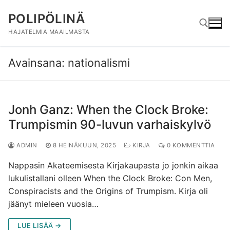
Hyppää
POLIPÖLINÄ
sisältöön
HAJATELMIA MAAILMASTA
Avainsana:
nationalismi
Hae:
Jonh Ganz: When the Clock Broke:
Trumpismin 90-luvun varhaiskylvö
ADMIN
8 HEINÄKUUN, 2025
KIRJA
0 KOMMENTTIA
Nappasin Akateemisesta Kirjakaupasta jo jonkin aikaa
lukulistallani olleen When the Clock Broke: Con Men,
Conspiracists and the Origins of Trumpism. Kirja oli
jäänyt mieleen vuosia…
LUE LISÄÄ →