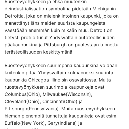
Ruostevyöhykkeen ja ehkä muutenkin
deindustrialisaation symbolina pidetään Michiganin
Detroitia, joka on mielenkiintoinen kaupunki, joka on
menettänyt länsimaiden suurista kaupungeista
väestöään enemmän kuin mikään muu. Detroit on
tietysti profiloitunut Yhdysvaltain autoteollisuuden
pääkaupunkina ja Pittsburgh on puolestaan tunnettu
terästeollisuuden keskittymänä
Ruostevyöhykkeen suurimpana kaupunkina voidaan
kuitenkin pitää Yhdysvaltain kolmanneksi suurinta
kaupunkia Chicagoa Illinoisin osavaltiossa. Muita
ruostevyöhykkeen suurimpia kaupunkeja ovat
Columbus(Ohio), Milwaukee(Wisconsin),
Cleveland(Ohio), Cincinnati(Ohio) ja
Pittsburgh(Pennsylvania). Muita ruostevyöhykkeen
hieman pienempiä tunnettuja kaupunkeja ovat esim.
Buffalo(New York), Gary(Indiana) ja