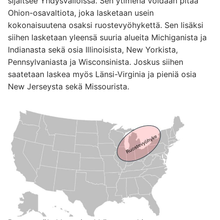
sijaitsee Yhdysvalloissa. Sen ytimenä voidaan pitää
Ohion-osavaltiota, joka lasketaan usein
kokonaisuutena osaksi ruostevyöhykettä. Sen lisäksi
siihen lasketaan yleensä suuria alueita Michiganista ja
Indianasta sekä osia Illinoisista, New Yorkista,
Pennsylvaniasta ja Wisconsinista. Joskus siihen
saatetaan laskea myös Länsi-Virginia ja pieniä osia
New Jerseysta sekä Missourista.