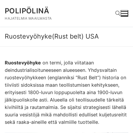
Hyppää
POLIPÖLINÄ
sisältöön
HAJATELMIA MAAILMASTA
Ruostevyöhyke(Rust belt) USA
Hae:
Ruostevyöhyke
on termi, jolla viitataan
deindustrialisoituneeseen alueeseen. Yhdysvaltain
ruostevyöhykkeen (englanniksi ”Rust Belt”) historia on
tiiviisti sidoksissa maan teollistumisen kehitykseen,
erityisesti 1800-luvun loppupuolelta aina 1900-luvun
jälkipuoliskolle asti. Alueella oli teollisuudelle tärkeitä
kivihiiltä ja rautamalmia. Se sijaitsi strategisesti lähellä
suuria vesistöjä mikä mahdollisti edulliset kuljetusreitit
sekä raaka-aineille että valmiille tuotteille.