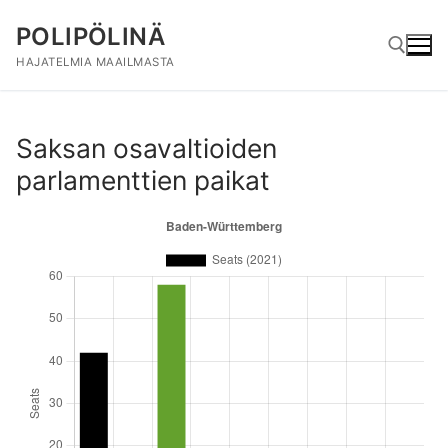
Hyppää
POLIPÖLINÄ
sisältöön
HAJATELMIA MAAILMASTA
Hae:
Saksan osavaltioiden
parlamenttien paikat